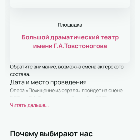
Площадка
Большой драматический театр
имени Г.А.Товстоногова
Обратите внимание, возможна смена актёрского
состава.
Дата и место проведения
Опера «Похищение из сераля» пройдет на сцене
БДТ им. Г. А. Товстоногова 9 декабря 2025 года.
Читать дальше...
Адрес: набережная реки Фонтанки, дом 65, Санкт-
Петербург. Афиша размещена на нашем сайте.
О событии и площадке
Опера пройдет в БДТ им. Г. А. Товстоногова. В
Почему выбирают нас
постановке участвует большой состав артистов.