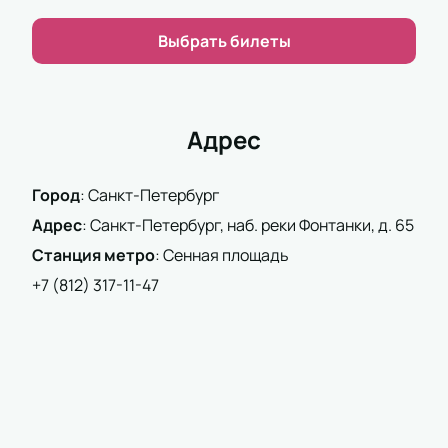
вопросы о мероприятии, правилах посещения и
программе. Билеты можно забронировать заранее
Выбрать билеты
через сайт или получить помощь по контактам
организатора.
Информация о стоимости билетов, порядке
посещения и условиях бронирования размещена на
Адрес
нашем сайте. Оплата проходит безопасно,
электронные билеты поступают сразу после
Город
:
Санкт-Петербург
оформления заказа.
Выбирайте места через схему зала и посещайте
Адрес
:
Санкт-Петербург, наб. реки Фонтанки, д. 65
мероприятия вместе с нами.
Станция метро
:
Сенная площадь
+7 (812) 317-11-47