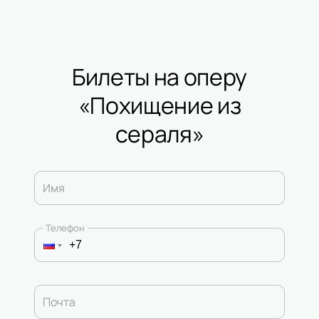
Билеты на оперу
«Похищение из
cераля»
Имя
Телефон
Почта