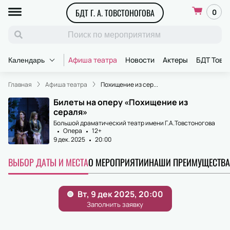
БДТ Г. А. ТОВСТОНОГОВА
0
Афиша театра
Новости
Актеры
БДТ Товс
Календарь
Главная
Афиша театра
Похищение из cер...
Билеты на оперу «Похищение из
cераля»
Большой драматический театр имени Г.А.Товстоногова
Опера
12+
9 дек. 2025
20:00
ВЫБОР ДАТЫ И МЕСТА
О МЕРОПРИЯТИИ
НАШИ ПРЕИМУЩЕСТВА