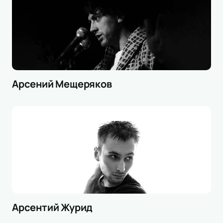
Арсений Мещеряков
Арсентий Журид