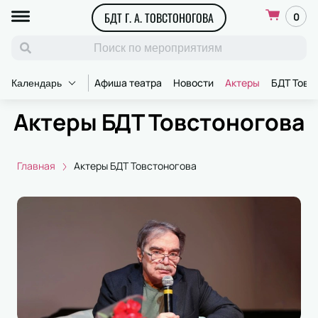
БДТ Г. А. ТОВСТОНОГОВА
0
Афиша театра
Новости
Актеры
БДТ Товс
Календарь
Актеры БДТ Товстоногова
Главная
Актеры БДТ Товстоногова