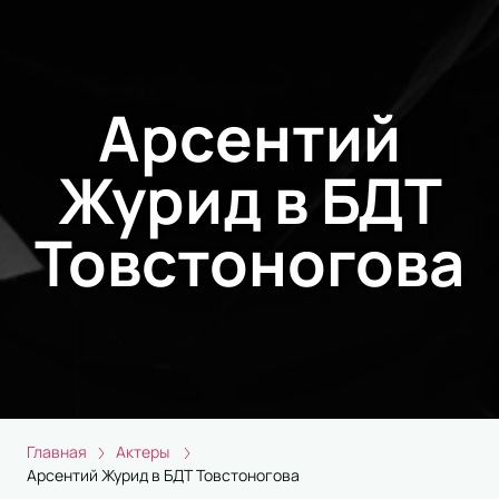
Арсентий
Журид в БДТ
Товстоногова
Главная
Актеры
Арсентий Журид в БДТ Товстоногова