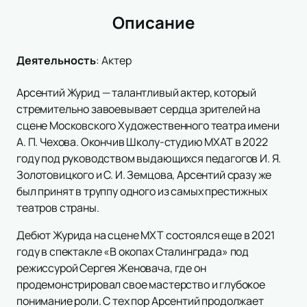
Описание
Деятельность
:
Актер
Арсентий Журид — талантливый актер, который
стремительно завоевывает сердца зрителей на
сцене Московского Художественного театра имени
А. П. Чехова. Окончив Школу-студию МХАТ в 2022
году под руководством выдающихся педагогов И. Я.
Золотовицкого и С. И. Земцова, Арсентий сразу же
был принят в труппу одного из самых престижных
театров страны.
Дебют Журида на сцене МХТ состоялся еще в 2021
году в спектакле «В окопах Сталинграда» под
режиссурой Сергея Женовача, где он
продемонстрировал свое мастерство и глубокое
понимание роли. С тех пор Арсентий продолжает