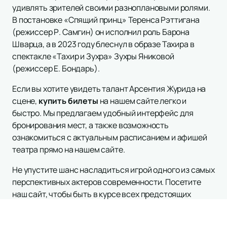
удивлять зрителей своими разноплановыми ролями.
В постановке «Спящий принц» Теренса Рэттигана
(режиссер Р. Самгин) он исполнил роль Барона
Шварца, а в 2023 году блеснул в образе Тахира в
спектакле «Тахир и Зухра» Зухры Яниковой
(режиссер Е. Бондарь).
Если вы хотите увидеть талант Арсентия Журида на
сцене,
купить билеты
на нашем сайте легко и
быстро. Мы предлагаем удобный интерфейс для
бронирования мест, а также возможность
ознакомиться с актуальным расписанием и афишей
театра прямо на нашем сайте.
Не упустите шанс насладиться игрой одного из самых
перспективных актеров современности. Посетите
наш сайт, чтобы быть в курсе всех предстоящих
спектаклей с участием Арсентия Журида и других
выдающихся актеров МХТ имени А. П. Чехова.