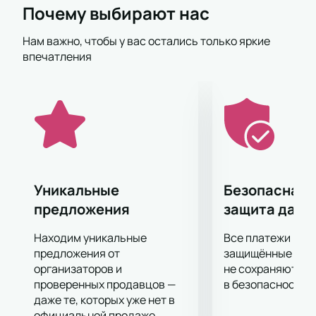
Почему выбирают нас
Сюжет
Нам важно, чтобы у вас остались только яркие
В основе спектакля лежит опыт подростков из
впечатления
российских воспитательных учреждений. В
постановке участвуют пять девушек из томской
колонии и четверо юношей из архангельской
колонии. Каждый участник рассказывает свою
историю, связанную с нарушением закона и
ограничением свободы. Проект поднимает
вопросы ответственности, искупления и поиска
смысла в условиях изоляции. Режиссер Дмитрий
Уникальные
Безопасная 
Крестьянкин показывает, как заключение влияет
предложения
защита данн
на восприятие искусства и работу театра с
молодежью.
Находим уникальные
Все платежи про
предложения от
защищённые шлю
Где пройдет событие?
организаторов и
не сохраняются 
проверенных продавцов —
в безопасности.
Показ состоится в здании Большого
даже те, которых уже нет в
драматического театра имени Товстоногова. Зал
официальной продаже.