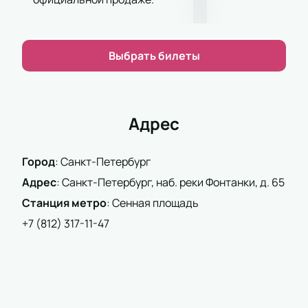
оснащен современным оборудованием для
комфортного просмотра спектаклей.
Выбрать билеты
Где и как купить билеты на спектакль
«День закрытых дверей» (Гастроли
Театра Наций) онлайн?
Купить билеты на спектакль «День закрытых
Адрес
дверей» (Гастроли Театра Наций)
можно на
нашем сайте — выберите места на интерактивной
Город
:
Санкт-Петербург
схеме зала. Вся информация о стоимости и
наличии мест доступна онлайн. Оплатить заказ
Адрес
:
Санкт-Петербург, наб. реки Фонтанки, д. 65
можно электронным способом или забронировать
Станция метро
:
Сенная площадь
билеты по телефону с помощью менеджера.
+7 (812) 317-11-47
Стоимость билетов зависит от выбранного
сектора и ряда.
На схеме зала удобно выбирать места любого
типа.
Покупка возможна онлайн или по телефону —