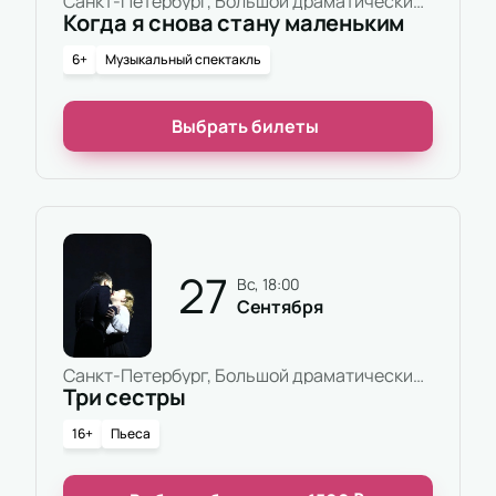
состава.
Санкт-Петербург, Большой драматический театр имени Г.А.Товстоногова, Малая сцена
Когда я снова стану маленьким
Режиссёр:
Дмитрий Крестьянкин
Актёрский состав:
Иван Капорин, Анастасия
6+
Музыкальный спектакль
Мишина, Анна Лобоцкая, Игорь Астапенко,
Александра Маховикова, Елизавета Струнина,
Выбрать билеты
Вячеслав Пискунов, Константин Бобков, Мария
Лапшина, Анна Соколкова, Екатерина Круглова,
София Петрова, Станислав Кардашев, Роман
Иваненко, Дмитрий Крестьянкин, Иван Выборнов
27
вс, 18:00
Сентября
Санкт-Петербург, Большой драматический театр имени Г.А.Товстоногова, Основная сцена
Три сестры
16+
Пьеса