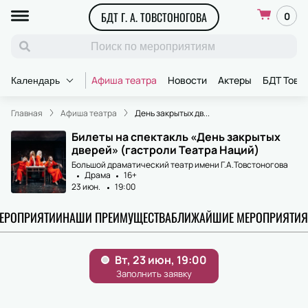
БДТ Г. А. ТОВСТОНОГОВА
0
Афиша театра
Новости
Актеры
БДТ Товс
Календарь
Главная
Афиша театра
День закрытых дв...
Билеты на спектакль «День закрытых
дверей» (гастроли Театра Наций)
Большой драматический театр имени Г.А.Товстоногова
Драма
16+
23 июн.
19:00
МЕРОПРИЯТИИ
НАШИ ПРЕИМУЩЕСТВА
БЛИЖАЙШИЕ МЕРОПРИЯТИЯ