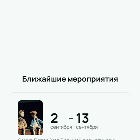
контакты указаны на сайте.
После оплаты вы получите электронные
билеты для входа в театр.
Расписание, продолжительность спектакля, время
начала и ближайшие показы доступны на нашем
сайте. Для корпоративных клиентов действуют
специальные условия бронирования и
предложения для групповых заявок.
Корпоративным клиентам
Ближайшие мероприятия
Для организаций мы предлагаем подбор мест,
скидки при покупке большого количества билетов и
помощь персонального менеджера на всех этапах
заказа. За подробной информацией обращайтесь
через контакты на сайте или напрямую к
2
13
—
специалистам.
сентября
сентября
Обратите внимание, возможна смена актёрского