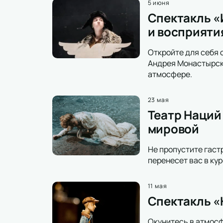
5 июня
Спектакль «
и восприяти
Откройте для себя 
Андрея Монастырско
атмосфере.
23 мая
Театр Наций
мировой
Не пропустите гаст
перенесет вас в ку
11 мая
Спектакль «К
Окунитесь в атмосф