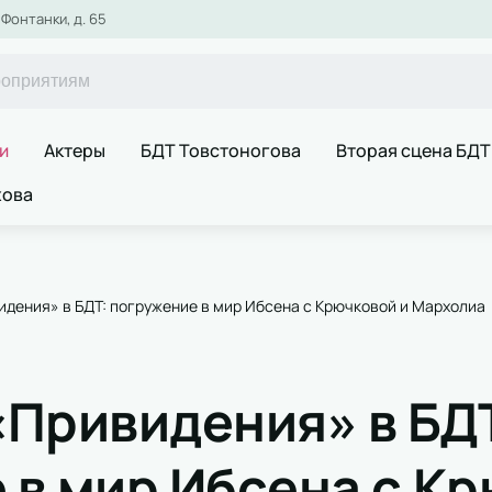
Фонтанки, д. 65
и
Актеры
БДТ Товстоногова
Вторая сцена БДТ
хова
идения» в БДТ: погружение в мир Ибсена с Крючковой и Мархолиа
«Привидения» в БД
 в мир Ибсена с Кр