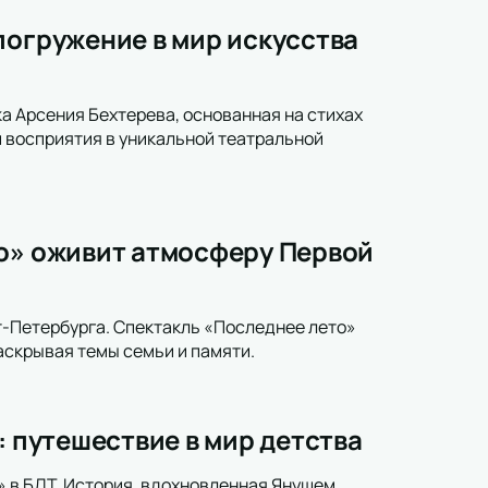
погружение в мир искусства
а Арсения Бехтерева, основанная на стихах
 восприятия в уникальной театральной
то» оживит атмосферу Первой
т-Петербурга. Спектакль «Последнее лето»
аскрывая темы семьи и памяти.
: путешествие в мир детства
» в БДТ. История, вдохновленная Янушем