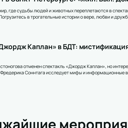
мир, где судьбы людей и животных переплетаются в спекта
Погрузитесь в трогательные истории о вере, любви и друж
Джордж Каплан» в БДТ: мистификаци
овстоногова отменен спектакль «Джордж Каплан», но интере
е Фредерика Соннтага исследует мифы и информационные 
ижайшие мероприя