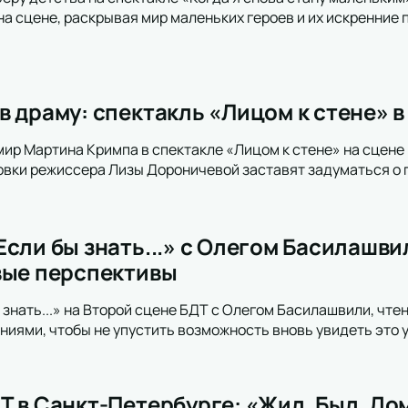
на сцене, раскрывая мир маленьких героев и их искренние 
 драму: спектакль «Лицом к стене» в
мир Мартина Кримпа в спектакле «Лицом к стене» на сцене
вки режиссера Лизы Дороничевой заставят задуматься о 
сли бы знать...» с Олегом Басилашви
вые перспективы
 знать...» на Второй сцене БДТ с Олегом Басилашвили, чте
ниями, чтобы не упустить возможность вновь увидеть это 
Т в Санкт-Петербурге: «Жил. Был. До