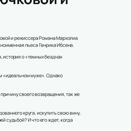
овой и режиссера Романа Мархолиа
дноименная пьеса Генрика Ибсена.
, история о «темных безднах
ем «идеальном муже». Однако
причину своего возвращения, так же
ованного круга, искупить свою вину,
й судьбой? И что его ждет, когда