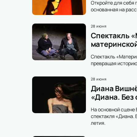
Откройте для себя 
основанная на расс
28 июня
Спектакль «М
материнской
Спектакль «Материн
превращая историю 
28 июня
Диана Вишнё
«Диана. Без
На основной сцене 
спектакля «Диана. 
летия.