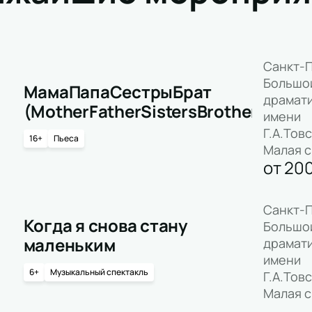
Санкт-П
Большо
МамаПапаСестрыБрат
драмати
(MotherFatherSistersBrother)
имени
Г.А.Тов
16+
Пьеса
Малая 
от
20
Санкт-П
Когда я снова стану
Большо
маленьким
драмати
имени
6+
Музыкальный спектакль
Г.А.Тов
Малая 