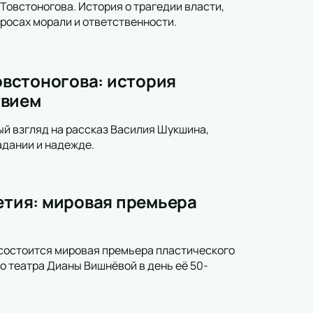
 Товстоногова. История о трагедии власти,
росах морали и ответственности.
Товстоногова: история
твием
ый взгляд на рассказ Василия Шукшина,
адании и надежде.
летия: мировая премьера
 состоится мировая премьера пластического
о театра Дианы Вишнёвой в день её 50-