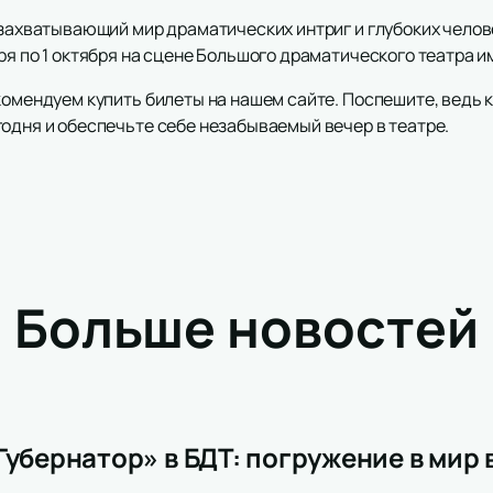
т захватывающий мир драматических интриг и глубоких чело
ря по 1 октября на сцене Большого драматического театра им
комендуем купить билеты на нашем сайте. Поспешите, ведь 
годня и обеспечьте себе незабываемый вечер в театре.
Больше новостей
Губернатор» в БДТ: погружение в мир 