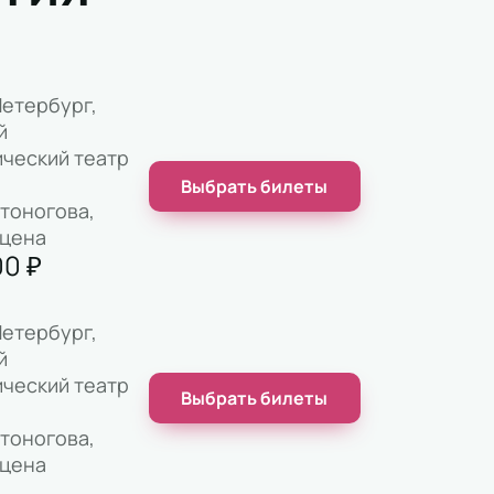
етербург,
й
ческий театр
Выбрать билеты
стоногова,
сцена
00
₽
етербург,
й
ческий театр
Выбрать билеты
стоногова,
сцена