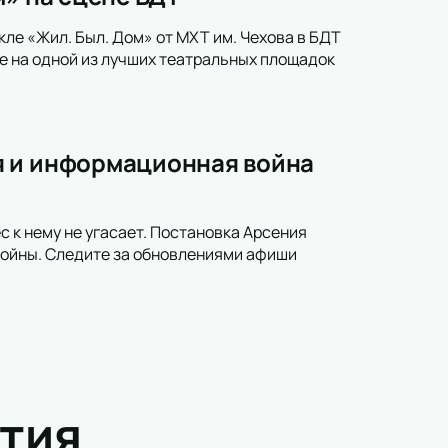
кле «Жил. Был. Дом» от МХТ им. Чехова в БДТ
бе на одной из лучших театральных площадок
я и информационная война
с к нему не угасает. Постановка Арсения
войны. Следите за обновлениями афиши
тия