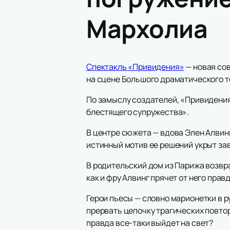
Мархолиа
Спектакль «Привидения»
— новая со
на сцене Большого драматического те
По замыслу создателей, «Привидения
блестящего супружества».
В центре сюжета — вдова Элен Алвинг
истинный мотив ее решений укрыт за
В родительский дом из Парижа возвр
как и фру Алвинг прячет от него правд
Герои пьесы — словно марионетки в р
прервать цепочку трагических повтор
правда все-таки выйдет на свет?