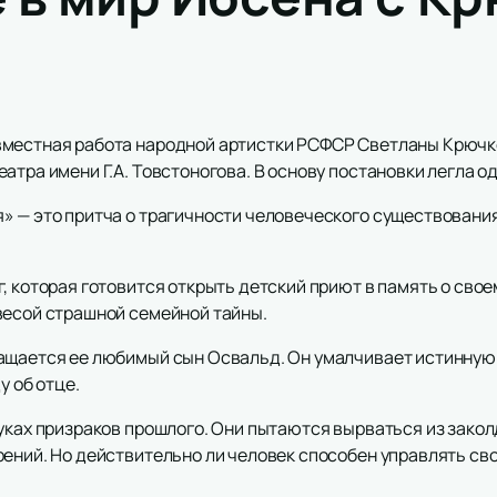
вместная работа народной артистки РСФСР Светланы Крючк
атра имени Г.А. Товстоногова. В основу постановки легла о
» — это притча о трагичности человеческого существования
, которая готовится открыть детский приют в память о сво
весой страшной семейной тайны.
ащается ее любимый сын Освальд. Он умалчивает истинную 
у об отце.
уках призраков прошлого. Они пытаются вырваться из заколд
ений. Но действительно ли человек способен управлять свое