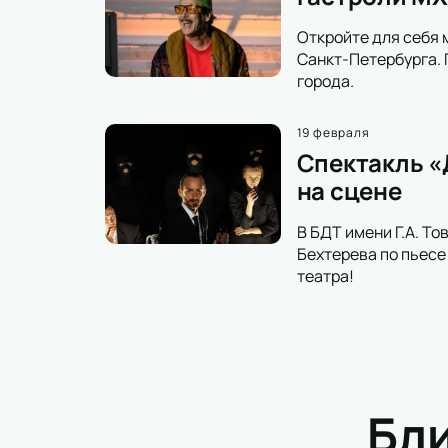
Откройте для себя 
Санкт-Петербурга. 
города.
19 февраля
Спектакль «
на сцене
В БДТ имени Г.А. Т
Бехтерева по пьес
театра!
Бл