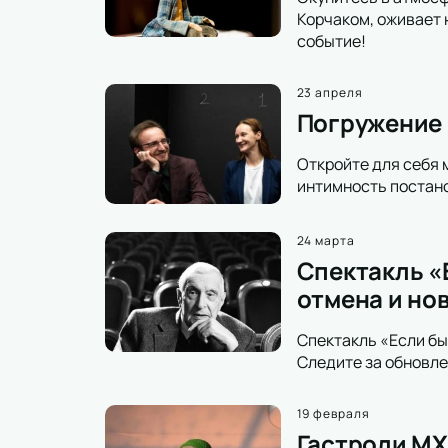
Корчаком, оживает 
событие!
23 апреля
Погружение в
Откройте для себя 
интимность постано
24 марта
Спектакль «Е
отмена и но
Спектакль «Если бы
Следите за обновле
19 февраля
Гастроли МХ