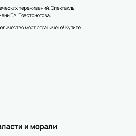
веческих переживаний. Спектакль
ени Г.А. Товстоногова.
количество мест ограничено! Купите
власти и морали