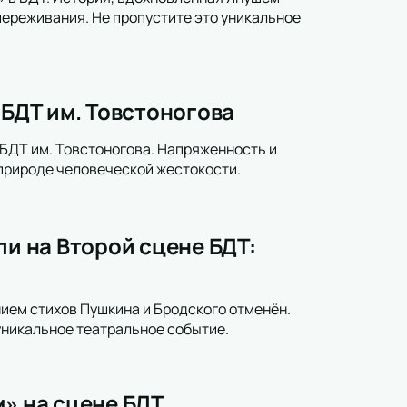
переживания. Не пропустите это уникальное
 БДТ им. Товстоногова
 БДТ им. Товстоногова. Напряженность и
природе человеческой жестокости.
ли на Второй сцене БДТ:
нием стихов Пушкина и Бродского отменён.
уникальное театральное событие.
м» на сцене БДТ