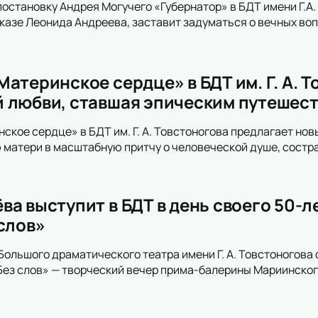
постановку Андрея Могучего «Губернатор» в БДТ имени Г.А.
казе Леонида Андреева, заставит задуматься о вечных воп
атеринское сердце» в БДТ им. Г. А. 
 любви, ставшая эпическим путешес
ское сердце» в БДТ им. Г. А. Товстоногова предлагает нов
матери в масштабную притчу о человеческой душе, состр
ва выступит в БДТ в день своего 50-
 слов»
Большого драматического театра имени Г. А. Товстоногова
Без слов» — творческий вечер прима-балерины Мариинског