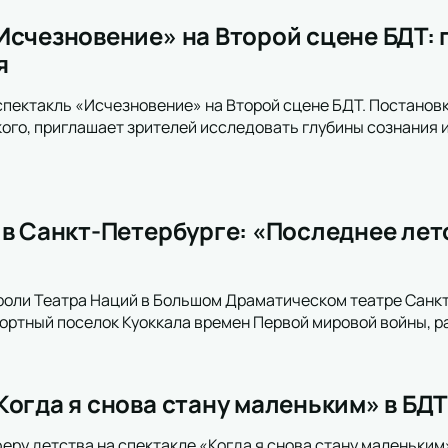
Исчезновение» на Второй сцене БДТ: 
я
спектакль «Исчезновение» на Второй сцене БДТ. Постановк
го, приглашает зрителей исследовать глубины сознания и
 в Санкт-Петербурге: «Последнее ле
роли Театра Наций в Большом Драматическом театре Санк
рортный поселок Куоккала времен Первой мировой войны, р
огда я снова стану маленьким» в БДТ
еру детства на спектакле «Когда я снова стану маленьким