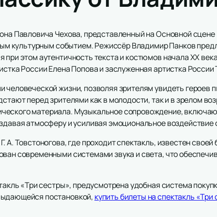
тона Павловича Чехова, представленный на Основной сцене
чимым культурным событием. Режиссёр Владимир Панков пред
 при этом аутентичность текста и костюмов начала XX века
истка России Елена Попова и заслуженная артистка России 
и человеческой жизни, позволяя зрителям увидеть героев п
стают перед зрителями как в молодости, так и в зрелом воз
ческого материала. Музыкальное сопровождение, включаю
оздавая атмосферу и усиливая эмоциональное воздействие 
. А. Товстоногова, где проходит спектакль, известен своей
ован современными системами звука и света, что обеспечи
ктакль «Три сестры», предусмотрена удобная система покупк
выдающейся постановкой,
купить билеты на спектакль «Три