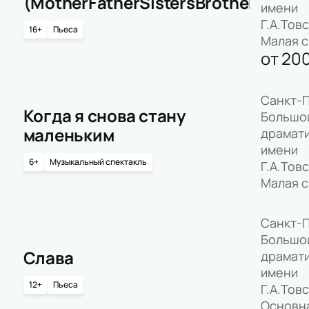
(MotherFatherSistersBrother)
имени
Г.А.Тов
16+
Пьеса
Малая 
от
20
Санкт-П
Когда я снова стану
Большо
маленьким
драмати
имени
6+
Музыкальный спектакль
Г.А.Тов
Малая 
Санкт-П
Большо
Слава
драмати
имени
12+
Пьеса
Г.А.Тов
Основн