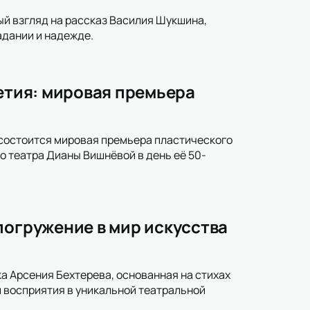
ый взгляд на рассказ Василия Шукшина,
адании и надежде.
летия: мировая премьера
 состоится мировая премьера пластического
о театра Дианы Вишнёвой в день её 50-
погружение в мир искусства
а Арсения Бехтерева, основанная на стихах
 восприятия в уникальной театральной