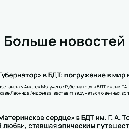
Больше новостей
Губернатор» в БДТ: погружение в мир 
постановку Андрея Могучего «Губернатор» в БДТ имени Г.А.
казе Леонида Андреева, заставит задуматься о вечных воп
атеринское сердце» в БДТ им. Г. А. 
 любви, ставшая эпическим путешес