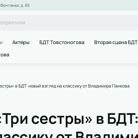
Фонтанки, д. 65
и
Актеры
БДТ Товстоногова
Вторая сцена БДТ
хова
естры» в БДТ: новый взгляд на классику от Владимира Панкова
Три сестры» в БДТ
классику от Владим