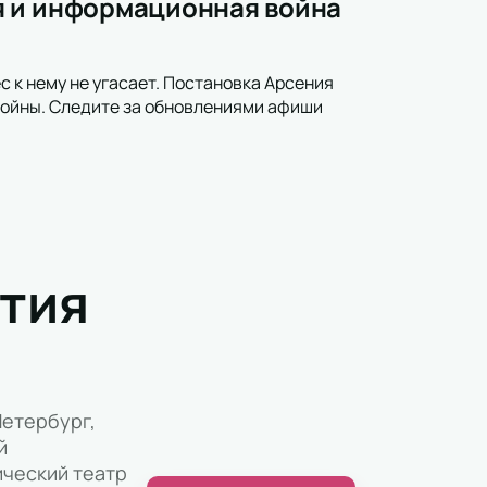
я и информационная война
с к нему не угасает. Постановка Арсения
войны. Следите за обновлениями афиши
тия
етербург,
й
ческий театр