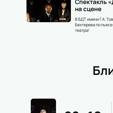
Спектакль «
на сцене
В БДТ имени Г.А. Т
Бехтерева по пьес
театра!
Бл