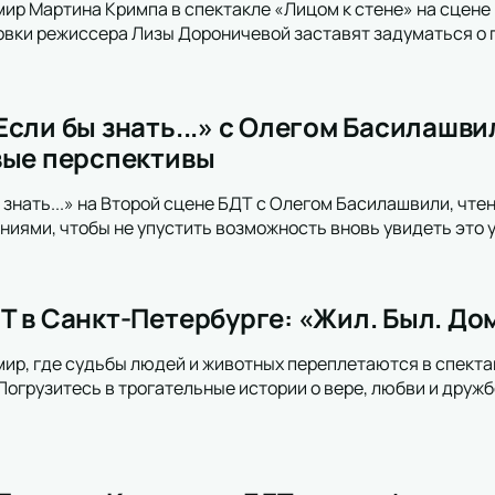
мир Мартина Кримпа в спектакле «Лицом к стене» на сцене
вки режиссера Лизы Дороничевой заставят задуматься о 
сли бы знать...» с Олегом Басилашви
вые перспективы
 знать...» на Второй сцене БДТ с Олегом Басилашвили, чте
ниями, чтобы не упустить возможность вновь увидеть это 
Т в Санкт-Петербурге: «Жил. Был. До
мир, где судьбы людей и животных переплетаются в спекта
Погрузитесь в трогательные истории о вере, любви и друж