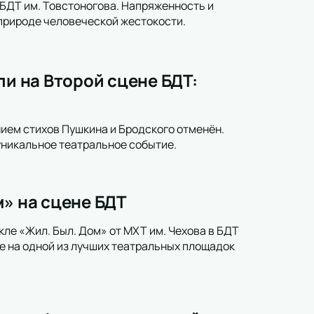
 БДТ им. Товстоногова. Напряженность и
природе человеческой жестокости.
ли на Второй сцене БДТ:
нием стихов Пушкина и Бродского отменён.
уникальное театральное событие.
м» на сцене БДТ
кле «Жил. Был. Дом» от МХТ им. Чехова в БДТ
бе на одной из лучших театральных площадок