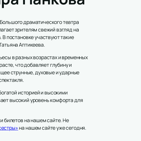
 Большого драматического театра
лагает зрителям свежий взгляд на
. В постановке участвуют такие
Татьяна Аптикеева.
ьесы в разных возрастах и временных
расте, что добавляет глубину и
щее струнные, духовые и ударные
спектакля.
 богатой историей и высокими
вает высокий уровень комфорта для
и билетов на нашем сайте. Не
 сестры»
на нашем сайте уже сегодня.