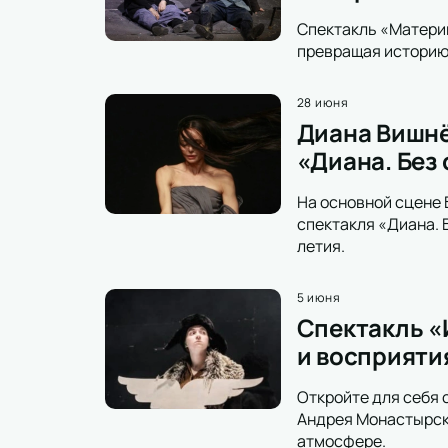
Спектакль «Материн
превращая историю 
28 июня
Диана Вишнё
«Диана. Без
На основной сцене 
спектакля «Диана. 
летия.
5 июня
Спектакль «
и восприяти
Откройте для себя 
Андрея Монастырско
атмосфере.