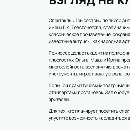
Спектакль «Три сестры» по пьесе Ан
имени Г. А. Товстоногова, стал зна
классическое произведение, сохраняя
известные актрисы, как народная арт
Режиссёр делает акцент на полифони
плоскостях. Ольга, Маша и Ирина пред
многослойность восприятию драмати
инструменты, играет важную роль, с
Большой драматический театр имени Г
стандартами постановок. Зал оборуд
зрителей.
Для тех, кто планирует посетить спе
упустите возможность насладиться 