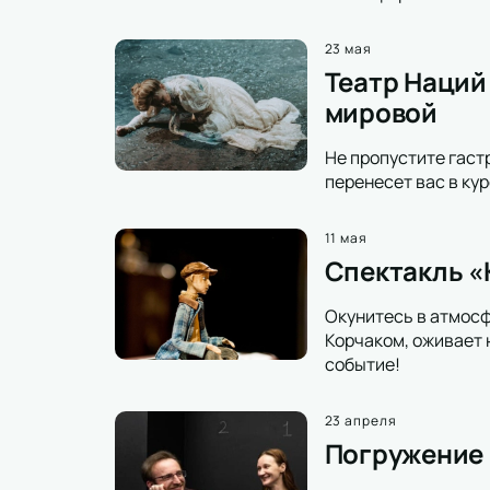
23 мая
Театр Наций
мировой
Не пропустите гаст
перенесет вас в ку
11 мая
Спектакль «К
Окунитесь в атмосф
Корчаком, оживает 
событие!
23 апреля
Погружение в