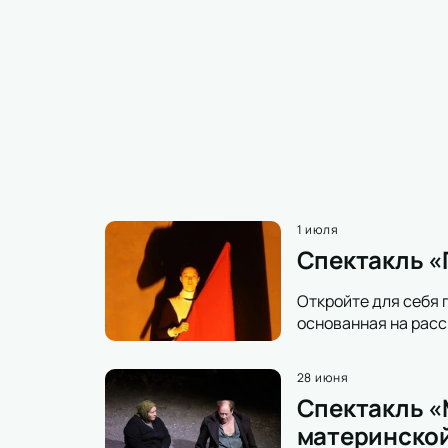
1 июля
Спектакль «
Откройте для себя 
основанная на расс
28 июня
Спектакль «М
материнской