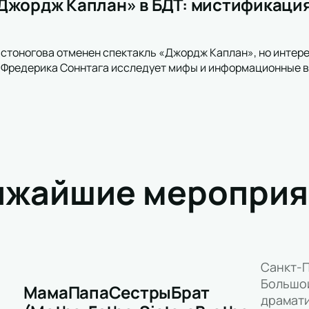
Джордж Каплан» в БДТ: мистификаци
овстоногова отменен спектакль «Джордж Каплан», но интере
е Фредерика Соннтага исследует мифы и информационные 
ижайшие мероприя
Санкт-П
Большо
МамаПапаСестрыБрат
драмати