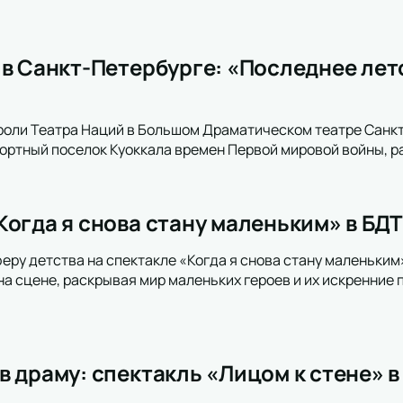
 в Санкт-Петербурге: «Последнее ле
роли Театра Наций в Большом Драматическом театре Санк
рортный поселок Куоккала времен Первой мировой войны, р
огда я снова стану маленьким» в БДТ
еру детства на спектакле «Когда я снова стану маленьким
на сцене, раскрывая мир маленьких героев и их искренние 
 драму: спектакль «Лицом к стене» в