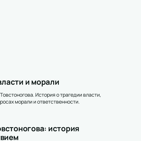
власти и морали
 Товстоногова. История о трагедии власти,
росах морали и ответственности.
Товстоногова: история
твием