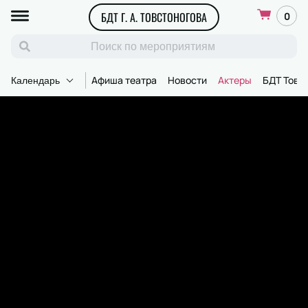
БДТ Г. А. ТОВСТОНОГОВА
0
Афиша театра
Новости
Актеры
БДТ Товс
Календарь