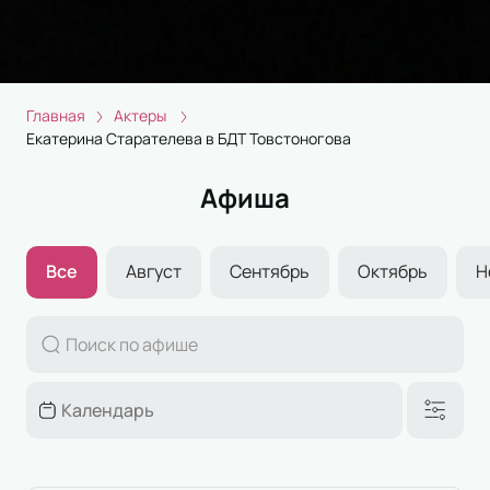
Главная
Актеры
Екатерина Старателева в БДТ Товстоногова
Афиша
Все
Август
Сентябрь
Октябрь
Н