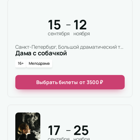
15
12
—
сентября
ноября
Санкт-Петербург, Большой драматический театр имени Г.А.Товстоногова, Малая сцена
Дама с собачкой
16+
Мелодрама
Выбрать билеты
от
3500
₽
17
25
—
сентября
ноября