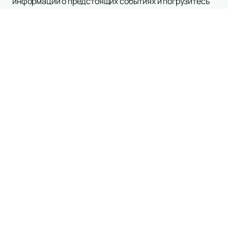
информации о предстоящих событиях и погрузитесь
в атмосферу настоящего театрального искусства.
Следите за обновлениями расписания и афиши,
чтобы всегда быть в курсе новых постановок с
участием Кузьмы Котролева.
Наверх
БДТ Г. А. ТОВСТОНОГОВА
Афиша театра
Новости