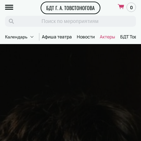
БДТ Г. А. ТОВСТОНОГОВА
0
Афиша театра
Новости
Актеры
БДТ Товс
Календарь