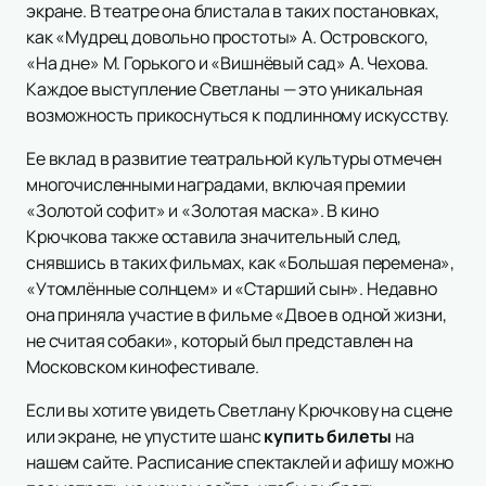
экране. В театре она блистала в таких постановках,
как «Мудрец довольно простоты» А. Островского,
«На дне» М. Горького и «Вишнёвый сад» А. Чехова.
Каждое выступление Светланы — это уникальная
возможность прикоснуться к подлинному искусству.
Ее вклад в развитие театральной культуры отмечен
многочисленными наградами, включая премии
«Золотой софит» и «Золотая маска». В кино
Крючкова также оставила значительный след,
снявшись в таких фильмах, как «Большая перемена»,
«Утомлённые солнцем» и «Старший сын». Недавно
она приняла участие в фильме «Двое в одной жизни,
не считая собаки», который был представлен на
Московском кинофестивале.
Если вы хотите увидеть Светлану Крючкову на сцене
или экране, не упустите шанс
купить билеты
на
нашем сайте. Расписание спектаклей и афишу можно