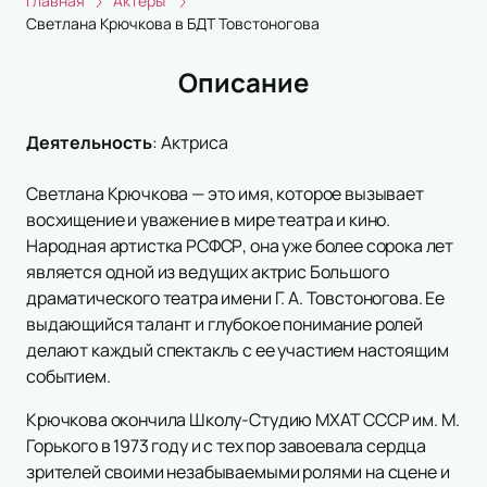
Главная
Актеры
Светлана Крючкова в БДТ Товстоногова
Описание
Деятельность
:
Актриса
Светлана Крючкова — это имя, которое вызывает
восхищение и уважение в мире театра и кино.
Народная артистка РСФСР, она уже более сорока лет
является одной из ведущих актрис Большого
драматического театра имени Г. А. Товстоногова. Ее
выдающийся талант и глубокое понимание ролей
делают каждый спектакль с ее участием настоящим
событием.
Крючкова окончила Школу-Студию МХАТ СССР им. М.
Горького в 1973 году и с тех пор завоевала сердца
зрителей своими незабываемыми ролями на сцене и