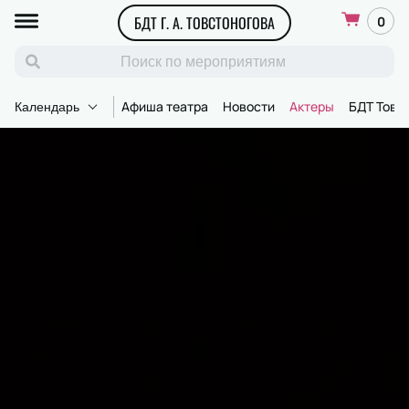
БДТ Г. А. ТОВСТОНОГОВА
0
Афиша театра
Новости
Актеры
БДТ Товс
Календарь